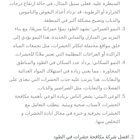
السيطرة عليه. فعلى سبيل المثال، في حالة ارتفاع درجات
الحرارة أو الرطوبة، قد تزداد أعداد البعوض والناموس
والذباب وتصبح مشكلة أكبر في المنطقة.
النمو العمراني: تشهد الطود نموًا عمرانيًا سريعًا، مع بناء
المزيد من المنازل والمباني الجديدة. هذا النمو يؤدي إلى
خلق مواقع محتملة لتكاثر الحشرات، مثل تجمعات المياه
الراكدة أو الفراغات المظلمة التي تعتبر ملاذًا للحشرات.
النمو السكاني: يزداد عدد السكان في الطود والمناطق
المجاورة ، مما يعني زيادة في استهلاك المواد الغذائية
والنفايات. هذا يترتب عليه جذب الحشرات التي تتغذى على
الفضلات والنفايات، مثل الصراصير والذباب.
الوعي البيئي: يشعر الناس بزيادة الوعي بأهمية مكافحة
الحشرات لأسباب صحية وبيئية. يتطلب التعامل مع
الحشرات بحرفية و خبرة في مجال ابادة الحشرات و
التخلص منها.
2.
افضل شركة مكافحة حشرات في الطود