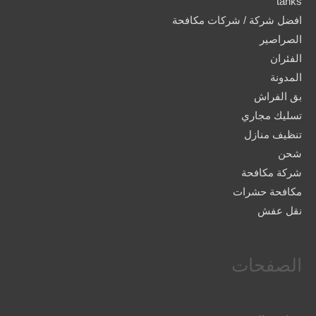
tanks
افضل شركة / شركات مكافحة
الصراصير
الفئران
المدونة
بق الفراش
تسليك مجاري
تنظيف منازل
شحن
شركة مكافحة
مكافحة حشرات
نقل عفش
الصفحات