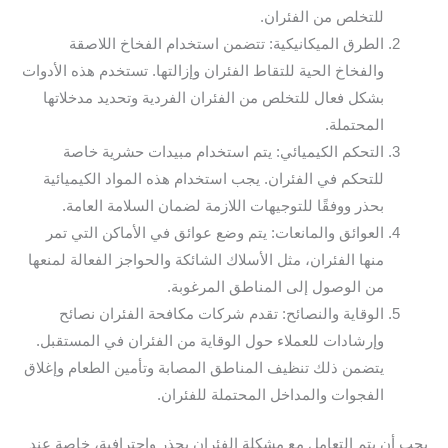
للتخلص من الفئران.
الطرق الميكانيكية: تتضمن استخدام الفخاخ اللاصقة
والفخاخ الحية للتقاط الفئران وإزالتها. تستخدم هذه الأدوات
بشكل فعال للتخلص من الفئران الفردية وتحديد مدخلاتها
المحتملة.
التحكم الكيميائي: يتم استخدام مبيدات حشرية خاصة
للتحكم في الفئران. يجب استخدام هذه المواد الكيميائية
بحذر ووفقًا للتوجيهات اللازمة لضمان السلامة العامة.
العوائق والمانعات: يتم وضع عوائق في الأماكن التي تمر
منها الفئران، مثل الأسلاك الشائكة والحواجز الفعالة لمنعها
من الوصول إلى المناطق المرغوبة.
الوقاية والنصائح: تقدم شركات مكافحة الفئران نصائح
وإرشادات للعملاء حول الوقاية من الفئران في المستقبل.
يتضمن ذلك تنظيف المناطق المصابة وتأمين الطعام وإغلاق
الفجوات والمداخل المحتملة للفئران.
يجب أن يتم التعامل مع مشكلة الفئران بحذر واحترافية، خاصة عند