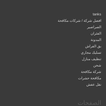
tanks
افضل شركة / شركات مكافحة
الصراصير
الفئران
المدونة
بق الفراش
تسليك مجاري
تنظيف منازل
شحن
شركة مكافحة
مكافحة حشرات
نقل عفش
الصفحات