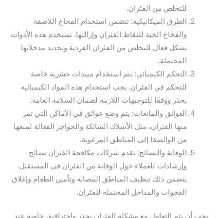
للتخلص من الفئران.
الطرق الميكانيكية: تتضمن استخدام الفخاخ اللاصقة
والفخاخ الحية للتقاط الفئران وإزالتها. تستخدم هذه الأدوات
بشكل فعال للتخلص من الفئران الفردية وتحديد مدخلاتها
المحتملة.
التحكم الكيميائي: يتم استخدام مبيدات حشرية خاصة
للتحكم في الفئران. يجب استخدام هذه المواد الكيميائية
بحذر ووفقًا للتوجيهات اللازمة لضمان السلامة العامة.
العوائق والمانعات: يتم وضع عوائق في الأماكن التي تمر
منها الفئران، مثل الأسلاك الشائكة والحواجز الفعالة لمنعها
من الوالصفا إلى المناطق المرغوبة.
الوقاية والنصائح: تقدم شركات مكافحة الفئران نصائح
وإرشادات للعملاء حول الوقاية من الفئران في المستقبل.
يتضمن ذلك تنظيف المناطق المصابة وتأمين الطعام وإغلاق
الفجوات والمداخل المحتملة للفئران.
يجب أن يتم التعامل مع مشكلة الفئران بحذر واحترافية، خاصة عند