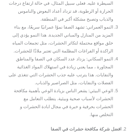
السيطرة عليه. فعلى سبيل المثال، في حالة ارتفاع درجات
الحرارة أو الرطوبة، قد تزداد أعداد البعوض والناموس
والذباب وتصبح مشكلة أكبر في المنطقة.
النمو العمراني: تشهد الصفا نموًا عمرانيًا سريعًا، مع بناء
المزيد من المنازل والمباني الجديدة. هذا النمو يؤدي إلى
خلق مواقع محتملة لتكاثر الحشرات، مثل تجمعات المياه
الراكدة أو الفراغات المظلمة التي تعتبر ملاذًا للحشرات.
النمو السكاني: يزداد عدد السكان في الصفا والمناطق
المجاورة ، مما يعني زيادة في استهلاك المواد الغذائية
والنفايات. هذا يترتب عليه جذب الحشرات التي تتغذى على
الفضلات والنفايات، مثل الصراصير والذباب.
الوعي البيئي: يشعر الناس بزيادة الوعي بأهمية مكافحة
الحشرات لأسباب صحية وبيئية. يتطلب التعامل مع
الحشرات بحرفية و خبرة في مجال ابادة الحشرات و
التخلص منها.
2.
افضل شركة مكافحة حشرات في الصفا