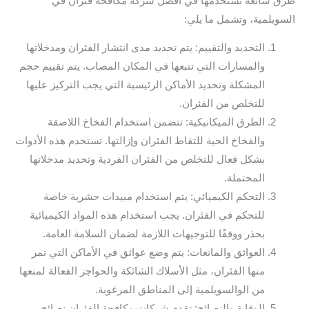
طرق شائعة نستخدمها في افضل شركة مكافحة فئران في
السويلمية، وتشمل ما يلي:
التحديد والتقييم: يتم تحديد مدى انتشار الفئران ومدخلاتها
والمسارات التي تتبعها في المكان المصاب. يتم تقييم حجم
المشكلة وتحديد الأماكن الرئيسية التي يجب التركيز عليها
للتخلص من الفئران.
الطرق الميكانيكية: تتضمن استخدام الفخاخ اللاصقة
والفخاخ الحية للتقاط الفئران وإزالتها. تستخدم هذه الأدوات
بشكل فعال للتخلص من الفئران الفردية وتحديد مدخلاتها
المحتملة.
التحكم الكيميائي: يتم استخدام مبيدات حشرية خاصة
للتحكم في الفئران. يجب استخدام هذه المواد الكيميائية
بحذر ووفقًا للتوجيهات اللازمة لضمان السلامة العامة.
العوائق والمانعات: يتم وضع عوائق في الأماكن التي تمر
منها الفئران، مثل الأسلاك الشائكة والحواجز الفعالة لمنعها
من الوالسويلمية إلى المناطق المرغوبة.
الوقاية والنصائح: تقدم شركات مكافحة الفئران نصائح