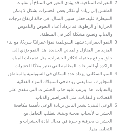
التغيرات المناخية: قد يؤدي التغير في المناخ أو تقلبات
الطقس إلى زيادة أو تكاثر بعض الحشرات بشكل لا يمكن
السيطرة عليه. فعلى سبيل المثال، في حالة ارتفاع درجات
الحرارة أو الرطوبة، قد تزداد أعداد البعوض والناموس
والذباب وتصبح مشكلة أكبر في المنطقة.
النمو العمراني: تشهد السويلمية نموًا عمرانيًا سريعًا، مع بناء
المزيد من المنازل والمباني الجديدة. هذا النمو يؤدي إلى
خلق مواقع محتملة لتكاثر الحشرات، مثل تجمعات المياه
الراكدة أو الفراغات المظلمة التي تعتبر ملاذًا للحشرات.
النمو السكاني: يزداد عدد السكان في السويلمية والمناطق
المجاورة ، مما يعني زيادة في استهلاك المواد الغذائية
والنفايات. هذا يترتب عليه جذب الحشرات التي تتغذى على
الفضلات والنفايات، مثل الصراصير والذباب.
الوعي البيئي: يشعر الناس بزيادة الوعي بأهمية مكافحة
الحشرات لأسباب صحية وبيئية. يتطلب التعامل مع
الحشرات بحرفية و خبرة في مجال ابادة الحشرات و
التخلص منها.