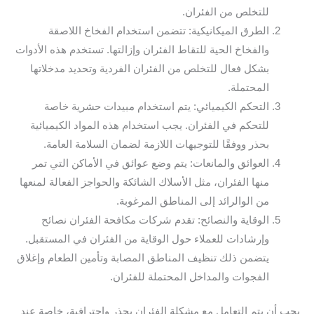
للتخلص من الفئران.
الطرق الميكانيكية: تتضمن استخدام الفخاخ اللاصقة
والفخاخ الحية للتقاط الفئران وإزالتها. تستخدم هذه الأدوات
بشكل فعال للتخلص من الفئران الفردية وتحديد مدخلاتها
المحتملة.
التحكم الكيميائي: يتم استخدام مبيدات حشرية خاصة
للتحكم في الفئران. يجب استخدام هذه المواد الكيميائية
بحذر ووفقًا للتوجيهات اللازمة لضمان السلامة العامة.
العوائق والمانعات: يتم وضع عوائق في الأماكن التي تمر
منها الفئران، مثل الأسلاك الشائكة والحواجز الفعالة لمنعها
من الوالرائد إلى المناطق المرغوبة.
الوقاية والنصائح: تقدم شركات مكافحة الفئران نصائح
وإرشادات للعملاء حول الوقاية من الفئران في المستقبل.
يتضمن ذلك تنظيف المناطق المصابة وتأمين الطعام وإغلاق
الفجوات والمداخل المحتملة للفئران.
يجب أن يتم التعامل مع مشكلة الفئران بحذر واحترافية، خاصة عند