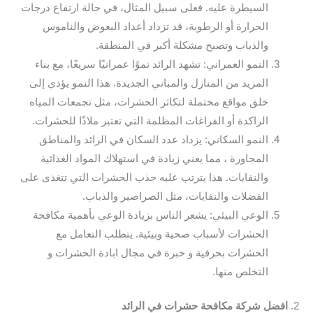
السيطرة عليه. فعلى سبيل المثال، في حالة ارتفاع درجات
الحرارة أو الرطوبة، قد تزداد أعداد البعوض والناموس
والذباب وتصبح مشكلة أكبر في المنطقة.
النمو العمراني: تشهد الرائد نموًا عمرانيًا سريعًا، مع بناء
المزيد من المنازل والمباني الجديدة. هذا النمو يؤدي إلى
خلق مواقع محتملة لتكاثر الحشرات، مثل تجمعات المياه
الراكدة أو الفراغات المظلمة التي تعتبر ملاذًا للحشرات.
النمو السكاني: يزداد عدد السكان في الرائد والمناطق
المجاورة ، مما يعني زيادة في استهلاك المواد الغذائية
والنفايات. هذا يترتب عليه جذب الحشرات التي تتغذى على
الفضلات والنفايات، مثل الصراصير والذباب.
الوعي البيئي: يشعر الناس بزيادة الوعي بأهمية مكافحة
الحشرات لأسباب صحية وبيئية. يتطلب التعامل مع
الحشرات بحرفية و خبرة في مجال ابادة الحشرات و
التخلص منها.
2.
افضل شركة مكافحة حشرات في الرائد