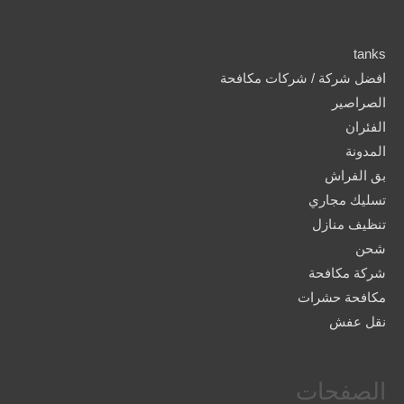
tanks
افضل شركة / شركات مكافحة
الصراصير
الفئران
المدونة
بق الفراش
تسليك مجاري
تنظيف منازل
شحن
شركة مكافحة
مكافحة حشرات
نقل عفش
الصفحات