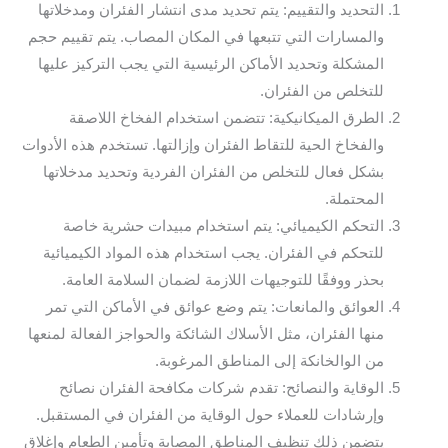
التحديد والتقييم: يتم تحديد مدى انتشار الفئران ومدخلاتها
والمسارات التي تتبعها في المكان المصاب. يتم تقييم حجم
المشكلة وتحديد الأماكن الرئيسية التي يجب التركيز عليها
للتخلص من الفئران.
الطرق الميكانيكية: تتضمن استخدام الفخاخ اللاصقة
والفخاخ الحية للتقاط الفئران وإزالتها. تستخدم هذه الأدوات
بشكل فعال للتخلص من الفئران الفردية وتحديد مدخلاتها
المحتملة.
التحكم الكيميائي: يتم استخدام مبيدات حشرية خاصة
للتحكم في الفئران. يجب استخدام هذه المواد الكيميائية
بحذر ووفقًا للتوجيهات اللازمة لضمان السلامة العامة.
العوائق والمانعات: يتم وضع عوائق في الأماكن التي تمر
منها الفئران، مثل الأسلاك الشائكة والحواجز الفعالة لمنعها
من الوالخانكة إلى المناطق المرغوبة.
الوقاية والنصائح: تقدم شركات مكافحة الفئران نصائح
وإرشادات للعملاء حول الوقاية من الفئران في المستقبل.
يتضمن ذلك تنظيف المناطق المصابة وتأمين الطعام وإغلاق