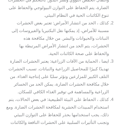
وانتقال الحمض النووي ونشر البذور. بالتحكم في الحشرات
الضارة، يتم الحفاظ على التوازن البيولوجي والحفاظ على
تنوع الكائنات الحية في النظام البيئي.
كذلك ، الحد من انتشار الأمراض: تعتبر بعض الحشرات
مسببة للأمراض، إذ يمكنها نقل البكتيريا والفيروسات إلى
النباتات والحيوانات والبشر. من خلال مكافحة هذه
الحشرات، يتم الحد من انتشار الأمراض المرتبطة بها
والحفاظ على صحة الكائنات الحية.
ايضا ، الحماية من الآفات الزراعية: يعتبر الحشرات الضارة
تهديدًا كبيرًا للمحاصيل الزراعية والنباتات. تسبب الحشرات
التلف الكبير للمزارعين وتؤثر سلبًا على إنتاجية الغذاء. من
خلال مكافحة الحشرات الضارة، يمكن الحد من الخسائر
الزراعية والمساهمة في توفير الغذاء الكافي للسكان.
كذلك ، الحفاظ على البيئة الطبيعية: في بعض الحالات، يتم
استخدام المبيدات الحشرية لمكافحة الحشرات الضارة. ومع
ذلك، يجب استخدامها بحذر للحفاظ على التوازن البيئي
وتجنب التأثيرات السلبية على الحشرات النافعة والكائنات