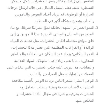
الطقس إلى زيادة أو تكاثر بعض الحشرات بشكل لا يمكن
السيطرة عليه. فعلى سبيل المثال، في حالة ارتفاع درجات
الحرارة أو الرطوبة، قد تزداد أعداد البعوض والناموس
والذباب وتصبح مشكلة أكبر في المنطقة.
النمو العمراني: تشهد الخانكة نموًا عمرانيًا سريعًا، مع بناء
المزيد من المنازل والمباني الجديدة. هذا النمو يؤدي إلى
خلق مواقع محتملة لتكاثر الحشرات، مثل تجمعات المياه
الراكدة أو الفراغات المظلمة التي تعتبر ملاذًا للحشرات.
النمو السكاني: يزداد عدد السكان في الخانكة والمناطق
المجاورة ، مما يعني زيادة في استهلاك المواد الغذائية
والنفايات. هذا يترتب عليه جذب الحشرات التي تتغذى على
الفضلات والنفايات، مثل الصراصير والذباب.
الوعي البيئي: يشعر الناس بزيادة الوعي بأهمية مكافحة
الحشرات لأسباب صحية وبيئية. يتطلب التعامل مع
الحشرات بحرفية و خبرة في مجال ابادة الحشرات و
التخلص منها.