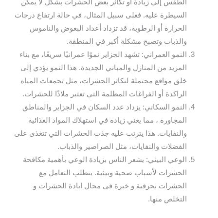
الطقس إلى زيادة أو تكاثر بعض الحشرات بشكل لا يمكن
السيطرة عليه. فعلى سبيل المثال، في حالة ارتفاع درجات
الحرارة أو الرطوبة، قد تزداد أعداد البعوض والناموس
والذباب وتصبح مشكلة أكبر في المنطقة.
النمو العمراني: تشهد الجزاير نموًا عمرانيًا سريعًا، مع بناء
المزيد من المنازل والمباني الجديدة. هذا النمو يؤدي إلى
خلق مواقع محتملة لتكاثر الحشرات، مثل تجمعات المياه
الراكدة أو الفراغات المظلمة التي تعتبر ملاذًا للحشرات.
النمو السكاني: يزداد عدد السكان في الجزاير والمناطق
المجاورة ، مما يعني زيادة في استهلاك المواد الغذائية
والنفايات. هذا يترتب عليه جذب الحشرات التي تتغذى على
الفضلات والنفايات، مثل الصراصير والذباب.
الوعي البيئي: يشعر الناس بزيادة الوعي بأهمية مكافحة
الحشرات لأسباب صحية وبيئية. يتطلب التعامل مع
الحشرات بحرفية و خبرة في مجال ابادة الحشرات و
التخلص منها.