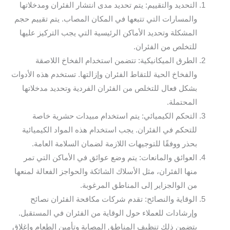
التحديد والتقييم: يتم تحديد مدى انتشار الفئران ومدخلاتها
والمسارات التي تتبعها في المكان المصاب. يتم تقييم حجم
المشكلة وتحديد الأماكن الرئيسية التي يجب التركيز عليها
للتخلص من الفئران.
الطرق الميكانيكية: تتضمن استخدام الفخاخ اللاصقة
والفخاخ الحية للتقاط الفئران وإزالتها. تستخدم هذه الأدوات
بشكل فعال للتخلص من الفئران الفردية وتحديد مدخلاتها
المحتملة.
التحكم الكيميائي: يتم استخدام مبيدات حشرية خاصة
للتحكم في الفئران. يجب استخدام هذه المواد الكيميائية
بحذر ووفقًا للتوجيهات اللازمة لضمان السلامة العامة.
العوائق والمانعات: يتم وضع عوائق في الأماكن التي تمر
منها الفئران، مثل الأسلاك الشائكة والحواجز الفعالة لمنعها
من الوالجزاير إلى المناطق المرغوبة.
الوقاية والنصائح: تقدم شركات مكافحة الفئران نصائح
وإرشادات للعملاء حول الوقاية من الفئران في المستقبل.
يتضمن ذلك تنظيف المناطق المصابة وتأمين الطعام وإغلاق