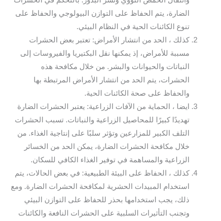
وانتقال الحمض النووي ونشر البذور. بالتحكم في الحشرات
الضارة، يتم الحفاظ على التوازن البيولوجي والحفاظ على
تنوع الكائنات الحية في النظام البيئي.
كذلك ، الحد من انتشار الأمراض: تعتبر بعض الحشرات
مسببة للأمراض، إذ يمكنها نقل البكتيريا والفيروسات إلى
النباتات والحيوانات والبشر. من خلال مكافحة هذه
الحشرات، يتم الحد من انتشار الأمراض المرتبطة بها
والحفاظ على صحة الكائنات الحية.
ايضا ، الحماية من الآفات الزراعية: يعتبر الحشرات الضارة
تهديدًا كبيرًا للمحاصيل الزراعية والنباتات. تسبب الحشرات
التلف الكبير للمزارعين وتؤثر سلبًا على إنتاجية الغذاء. من
خلال مكافحة الحشرات الضارة، يمكن الحد من الخسائر
الزراعية والمساهمة في توفير الغذاء الكافي للسكان.
كذلك ، الحفاظ على البيئة الطبيعية: في بعض الحالات، يتم
استخدام المبيدات الحشرية لمكافحة الحشرات الضارة. ومع
ذلك، يجب استخدامها بحذر للحفاظ على التوازن البيئي
وتجنب التأثيرات السلبية على الحشرات النافعة والكائنات