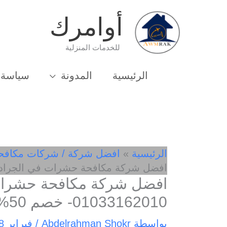
خطي
أوامرك
لى
لمحتوى
للخدمات المنزلية
الرئيسية
المدونة
سياسة 
الرئيسية
افضل شركة / شركات مكافح
افضل شركة مكافحة حشرات في الجرادات 01033162010- خص
افضل شركة مكافحة حشرات
01033162010- خصم 50%
بواسطة
Abdelrahman Shokr
/
فبراير 18, 2025