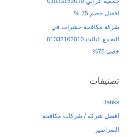
جمعية عرابي 01033162010
افضل خصم 75 %
شركة مكافحة حشرات في
التجمع الثالث 01033162010
خصم 75%
تصنيفات
tanks
افضل شركة / شركات مكافحة
الصراصير