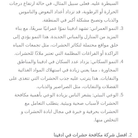
السيطرة عليه. فعلى سبيل المثال، في حالة ارتفاع درجات
الحرارة أو الرطوبة، قد تزداد أعداد البعوض والناموس
والذباب وتصبح مشكلة أكبر في المنطقة.
النمو العمراني: تشهد ادفينا نموًا عمرانيًا سريعًا، مع بناء
المزيد من المنازل والمباني الجديدة. هذا النمو يؤدي إلى
خلق مواقع محتملة لتكاثر الحشرات، مثل تجمعات المياه
الراكدة أو الفراغات المظلمة التي تعتبر ملاذًا للحشرات.
النمو السكاني: يزداد عدد السكان في ادفينا والمناطق
المجاورة ، مما يعني زيادة في استهلاك المواد الغذائية
والنفايات. هذا يترتب عليه جذب الحشرات التي تتغذى على
الفضلات والنفايات، مثل الصراصير والذباب.
الوعي البيئي: يشعر الناس بزيادة الوعي بأهمية مكافحة
الحشرات لأسباب صحية وبيئية. يتطلب التعامل مع
الحشرات بحرفية و خبرة في مجال ابادة الحشرات و
التخلص منها.
2.
افضل شركة مكافحة حشرات في ادفينا