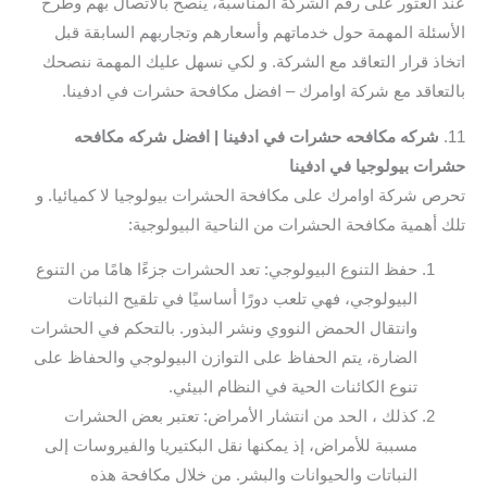
عند العثور على رقم الشركة المناسبة، يُنصح بالاتصال بهم وطرح
الأسئلة المهمة حول خدماتهم وأسعارهم وتجاربهم السابقة قبل
اتخاذ قرار التعاقد مع الشركة. و لكي نسهل عليك المهمة ننصحك
بالتعاقد مع شركة اوامرك – افضل مكافحة حشرات في ادفينا.
11.
شركه مكافحه حشرات في ادفينا | افضل شركه مكافحه
حشرات بيولوجيا في ادفينا
تحرص شركة اوامرك على مكافحة الحشرات بيولوجيا لا كميائيا. و
تلك أهمية مكافحة الحشرات من الناحية البيولوجية:
حفظ التنوع البيولوجي: تعد الحشرات جزءًا هامًا من التنوع
البيولوجي، فهي تلعب دورًا أساسيًا في تلقيح النباتات
وانتقال الحمض النووي ونشر البذور. بالتحكم في الحشرات
الضارة، يتم الحفاظ على التوازن البيولوجي والحفاظ على
تنوع الكائنات الحية في النظام البيئي.
كذلك ، الحد من انتشار الأمراض: تعتبر بعض الحشرات
مسببة للأمراض، إذ يمكنها نقل البكتيريا والفيروسات إلى
النباتات والحيوانات والبشر. من خلال مكافحة هذه