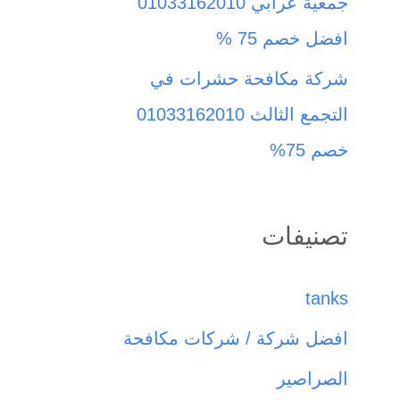
جمعية عرابي 01033162010
افضل خصم 75 %
شركة مكافحة حشرات في
التجمع الثالث 01033162010
خصم 75%
تصنيفات
tanks
افضل شركة / شركات مكافحة
الصراصير