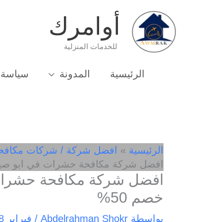
خطي
أوامرك
لى
لمحتوى
للخدمات المنزلية
الرئيسية
المدونة
سياسة 
الرئيسية
افضل شركة / شركات مكافح
افضل شركة مكافحة حشرات في ابو صير 01033162010- خصم 
خصم 50%
بواسطة
Abdelrahman Shokr
/
فبراير 18, 2025