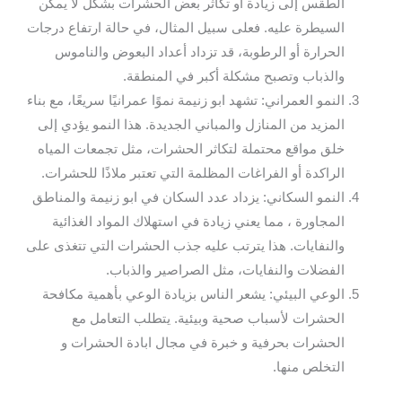
الطقس إلى زيادة أو تكاثر بعض الحشرات بشكل لا يمكن
السيطرة عليه. فعلى سبيل المثال، في حالة ارتفاع درجات
الحرارة أو الرطوبة، قد تزداد أعداد البعوض والناموس
والذباب وتصبح مشكلة أكبر في المنطقة.
النمو العمراني: تشهد ابو زنيمة نموًا عمرانيًا سريعًا، مع بناء
المزيد من المنازل والمباني الجديدة. هذا النمو يؤدي إلى
خلق مواقع محتملة لتكاثر الحشرات، مثل تجمعات المياه
الراكدة أو الفراغات المظلمة التي تعتبر ملاذًا للحشرات.
النمو السكاني: يزداد عدد السكان في ابو زنيمة والمناطق
المجاورة ، مما يعني زيادة في استهلاك المواد الغذائية
والنفايات. هذا يترتب عليه جذب الحشرات التي تتغذى على
الفضلات والنفايات، مثل الصراصير والذباب.
الوعي البيئي: يشعر الناس بزيادة الوعي بأهمية مكافحة
الحشرات لأسباب صحية وبيئية. يتطلب التعامل مع
الحشرات بحرفية و خبرة في مجال ابادة الحشرات و
التخلص منها.