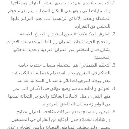
التحديد والتقييم: يتم تحديد مدى انتشار الفئران ومدخلاتها
والمسارات التي تتبعها في المكان المصاب. يتم تقييم حجم
المشكلة وتحديد الأماكن الرئيسية التي يجب التركيز عليها
للتخلص من الفئران.
الطرق الميكانيكية: تتضمن استخدام الفخاخ اللاصقة
والفخاخ الحية للتقاط الفئران وإزالتها. تستخدم هذه الأدوات
بشكل فعال للتخلص من الفئران الفردية وتحديد مدخلاتها
المحتملة.
التحكم الكيميائي: يتم استخدام مبيدات حشرية خاصة
للتحكم في الفئران. يجب استخدام هذه المواد الكيميائية
بحذر ووفقًا للتوجيهات اللازمة لضمان السلامة العامة.
العوائق والمانعات: يتم وضع عوائق في الأماكن التي تمر
منها الفئران، مثل الأسلاك الشائكة والحواجز الفعالة لمنعها
من الوابو زنيمة إلى المناطق المرغوبة.
الوقاية والنصائح: تقدم شركات مكافحة الفئران نصائح
وإرشادات للعملاء حول الوقاية من الفئران في المستقبل.
يتضمن ذلك تنظيف المناطق المصابة وتأمين الطعام وإغلاق