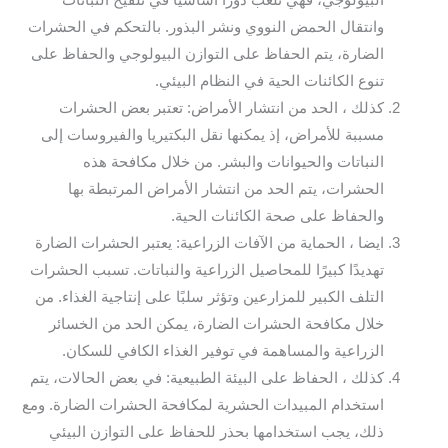
البيولوجي، فهي تلعب دورًا أساسيًا في تلقيح النباتات
وانتقال الحمض النووي ونشر البذور. بالتحكم في الحشرات
الضارة، يتم الحفاظ على التوازن البيولوجي والحفاظ على
تنوع الكائنات الحية في النظام البيئي.
كذلك ، الحد من انتشار الأمراض: تعتبر بعض الحشرات
مسببة للأمراض، إذ يمكنها نقل البكتيريا والفيروسات إلى
النباتات والحيوانات والبشر. من خلال مكافحة هذه
الحشرات، يتم الحد من انتشار الأمراض المرتبطة بها
والحفاظ على صحة الكائنات الحية.
ايضا ، الحماية من الآفات الزراعية: يعتبر الحشرات الضارة
تهديدًا كبيرًا للمحاصيل الزراعية والنباتات. تسبب الحشرات
التلف الكبير للمزارعين وتؤثر سلبًا على إنتاجية الغذاء. من
خلال مكافحة الحشرات الضارة، يمكن الحد من الخسائر
الزراعية والمساهمة في توفير الغذاء الكافي للسكان.
كذلك ، الحفاظ على البيئة الطبيعية: في بعض الحالات، يتم
استخدام المبيدات الحشرية لمكافحة الحشرات الضارة. ومع
ذلك، يجب استخدامها بحذر للحفاظ على التوازن البيئي