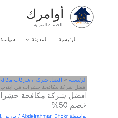
خطي
أوامرك
لى
لمحتوى
للخدمات المنزلية
الرئيسية
المدونة
سياسة 
الرئيسية
افضل شركة / شركات مكافح
افضل شركة مكافحة حشرات في ابنوب 01033162010- خصم 50%
خصم 50%
بواسطة
Abdelrahman Shokr
/
مارس 11, 2025