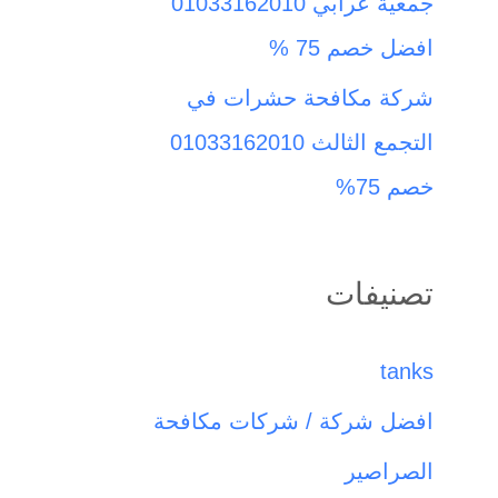
جمعية عرابي 01033162010
افضل خصم 75 %
شركة مكافحة حشرات في
التجمع الثالث 01033162010
خصم 75%
تصنيفات
tanks
افضل شركة / شركات مكافحة
الصراصير