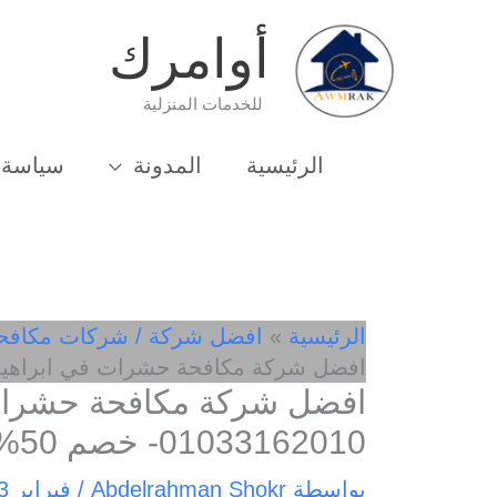
خطي
أوامرك
لى
لمحتوى
للخدمات المنزلية
الرئيسية
المدونة
سياسة 
الرئيسية
افضل شركة / شركات مكافح
افضل شركة مكافحة حشرات في ابراهيميه مهنا 1033162010
افضل شركة مكافحة حشرات 
01033162010- خصم 50%
بواسطة
Abdelrahman Shokr
/
فبراير 13, 2025