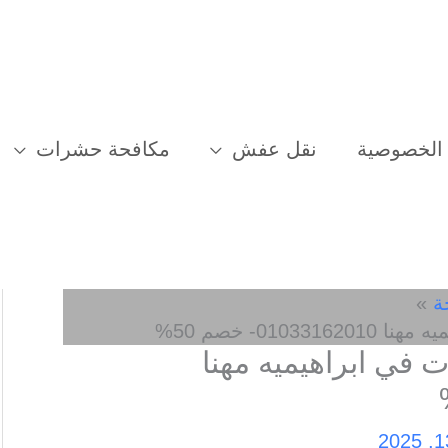
الخصوصية
نقل عفش
مكافحة حشرات
ة
0- خصم 50%
في ابراهيميه مهنا