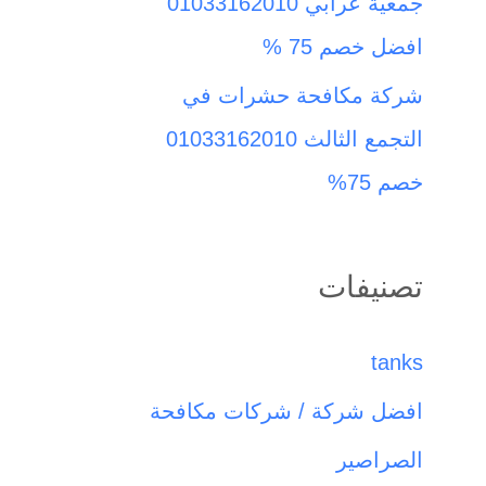
جمعية عرابي 01033162010
افضل خصم 75 %
شركة مكافحة حشرات في
التجمع الثالث 01033162010
خصم 75%
تصنيفات
tanks
افضل شركة / شركات مكافحة
الصراصير