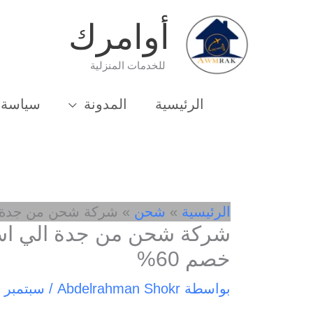
خطي
أوامرك
لى
لمحتوى
للخدمات المنزلية
الرئيسية
المدونة
سياسة 
الرئيسية
شحن
شركة شحن من جدة الي اسبانيا ل
خصم 60%
بواسطة
Abdelrahman Shokr
/
سبتمبر 7, 2024