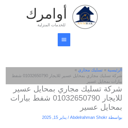
خطي
القائمة
أوامرك
لى
لمحتوى
الرئيسية
للخدمات المنزلية
الرئيسية
تسليك مجاري
شركة تسليك مجاري بمحايل عسير للايجار 01032650790 شفط
بيارات بمحايل عسير
شركة تسليك مجاري بمحايل عسير
للايجار 01032650790 شفط بيارات
بمحايل عسير
بواسطة
Abdelrahman Shokr
/
يناير 15, 2025