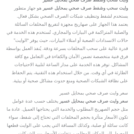
وايت سحب وشفط صرف صحي بمحايل عسير
هو جهاز متطور
يستخدم لشفط وتنظيف شبكات الصرف الصحي بشكل فعال.
يعتمد هذا الجهاز على صهاريج مجهزة لتفريغ المخلفات السائلة
والصلبة المتراكمة في البيارات والمجاري. تُستخدم هذه الخدمة في
حالات الانسدادات الصعبة أو امتلاء البيارات، حيث يوفر “الوايت”
قدرة عالية على سحب المخلفات بسرعة ودقة. يُنفذ العمل بواسطة
فرق فنية متخصصة تضمن الأمان والكفاءة في التعامل مع كافة
المشاكل. توفر هذه الخدمة على مدار الساعة لتلبية الاحتياجات
الطارئة في أي وقت. من خلال استخدام هذه التقنية، يتم الحفاظ
على نظافة الشبكات الصحية ومنع حدوث مشاكل صحية أو بيئية.
سعر وايت صرف صحي بمحايل عسير
سعر وايت صرف صحي بمحايل عسير
يختلف حسب عدة عوامل
مثل حجم الصهريج المطلوب والخدمة التي يحتاجها العميل. عادة ما
تكون الأسعار متأثرة بحجم المخلفات التي تحتاج إلى شفط، سواء
كانت سائلة أو صلبة، وكذلك المسافة التي يجب على الوايت قطعها
للوصول إلى المكان المطلوب. تتفاوت الأسعار بين الشركات