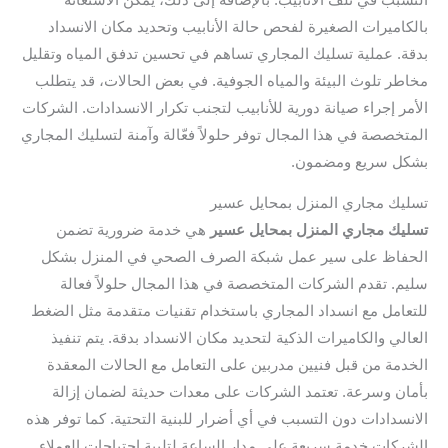
بالكاميرات الصغيرة لفحص حالة الأنابيب وتحديد مكان الانسداد
بدقة. عملية تسليك المجاري تساهم في تحسين تدفق المياه وتقليل
مخاطر تلوث البيئة والمياه الجوفية. في بعض الحالات، قد يتطلب
الأمر إجراء صيانة دورية للأنابيب لتجنب تكرار الانسدادات. الشركات
المتخصصة في هذا المجال توفر حلولاً فعّالة وآمنة لتسليك المجاري
بشكل سريع ومضمون.
تسليك مجاري المنزل بمحايل عسير
تسليك مجاري المنزل بمحايل عسير
هي خدمة ضرورية تضمن
الحفاظ على سير عمل شبكة الصرف الصحي في المنزل بشكل
سليم. تقدم الشركات المتخصصة في هذا المجال حلولاً فعالة
للتعامل مع انسداد المجاري باستخدام تقنيات متقدمة مثل الضغط
العالي والكاميرات الذكية لتحديد مكان الانسداد بدقة. يتم تنفيذ
الخدمة من قبل فنيين مدربين على التعامل مع الحالات المعقدة
بأمان وسرعة. تعتمد الشركات على معدات حديثة لضمان إزالة
الانسدادات دون التسبب في أي أضرار للبنية التحتية. كما توفر هذه
الشركات خدمة سريعة على مدار الساعة لتلبية احتياجات العملاء