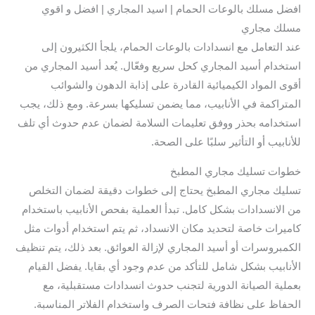
افضل مسلك بالوعات الحمام | اسيد المجاري | افضل و اقوي
مسلك مجاري
عند التعامل مع انسدادات بالوعات الحمام، يلجأ الكثيرون إلى
استخدام أسيد المجاري كحل سريع وفعّال. يُعد أسيد المجاري من
أقوى المواد الكيميائية القادرة على إذابة الدهون والشوائب
المتراكمة في الأنابيب، مما يضمن تسليكها بسرعة. ومع ذلك، يجب
استخدامه بحذر ووفق تعليمات السلامة لضمان عدم حدوث أي تلف
للأنابيب أو التأثير سلبًا على الصحة.
خطوات تسليك مجاري المطبخ
تسليك مجاري المطبخ يحتاج إلى خطوات دقيقة لضمان التخلص
من الانسدادات بشكل كامل. تبدأ العملية بفحص الأنابيب باستخدام
كاميرات خاصة لتحديد مكان الانسداد، ثم يتم استخدام أدوات مثل
الكمبروسرات أو أسيد المجاري لإزالة العوائق. بعد ذلك، يتم تنظيف
الأنابيب بشكل شامل للتأكد من عدم وجود أي بقايا. يفضل القيام
بعملية الصيانة الدورية لتجنب حدوث انسدادات مستقبلية، مع
الحفاظ على نظافة فتحات الصرف واستخدام الفلاتر المناسبة.