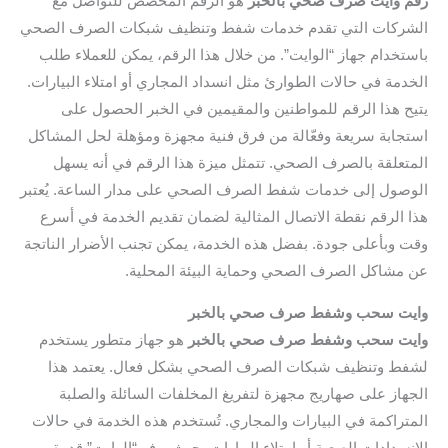
رقم وايت صرف صحي بالخبر
هو الرقم المخصص للتواصل مع
الشركات التي تقدم خدمات شفط وتنظيف شبكات الصرف الصحي
باستخدام جهاز “الوايت”. من خلال هذا الرقم، يمكن للعملاء طلب
الخدمة في حالات الطوارئ مثل انسداد المجاري أو امتلاء البيارات.
يتيح هذا الرقم للمواطنين والمقيمين في الخبر الحصول على
استجابة سريعة وفعّالة من فرق فنية مجهزة ومؤهلة لحل المشاكل
المتعلقة بالصرف الصحي. تتمثل ميزة هذا الرقم في أنه يسهل
الوصول إلى خدمات شفط الصرف الصحي على مدار الساعة. يُعتبر
هذا الرقم نقطة الاتصال المثالية لضمان تقديم الخدمة في أسرع
وقت وبأعلى جودة. بفضل هذه الخدمة، يمكن تجنب الأضرار الناتجة
عن مشاكل الصرف الصحي وحماية البيئة المحلية.
وايت سحب وشفط صرف صحي بالخبر
وايت سحب وشفط صرف صحي بالخبر
هو جهاز متطور يستخدم
لشفط وتنظيف شبكات الصرف الصحي بشكل فعال. يعتمد هذا
الجهاز على صهاريج مجهزة لتفريغ المخلفات السائلة والصلبة
المتراكمة في البيارات والمجاري. تُستخدم هذه الخدمة في حالات
الانسدادات الصعبة أو امتلاء البيارات، حيث يوفر “الوايت” قدرة