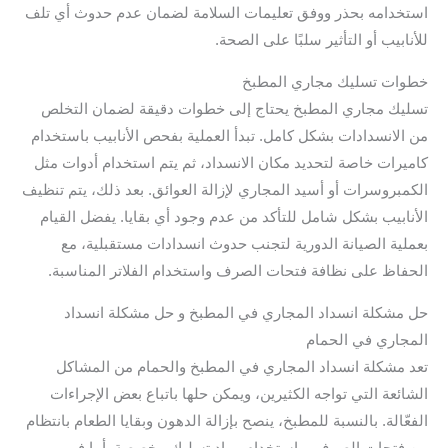
استخدامه بحذر ووفق تعليمات السلامة لضمان عدم حدوث أي تلف
للأنابيب أو التأثير سلبًا على الصحة.
خطوات تسليك مجاري المطبخ
تسليك مجاري المطبخ يحتاج إلى خطوات دقيقة لضمان التخلص
من الانسدادات بشكل كامل. تبدأ العملية بفحص الأنابيب باستخدام
كاميرات خاصة لتحديد مكان الانسداد، ثم يتم استخدام أدوات مثل
الكمبروسرات أو أسيد المجاري لإزالة العوائق. بعد ذلك، يتم تنظيف
الأنابيب بشكل شامل للتأكد من عدم وجود أي بقايا. يفضل القيام
بعملية الصيانة الدورية لتجنب حدوث انسدادات مستقبلية، مع
الحفاظ على نظافة فتحات الصرف واستخدام الفلاتر المناسبة.
حل مشكلة انسداد المجاري في المطبخ و حل مشكلة انسداد
المجاري في الحمام
تعد مشكلة انسداد المجاري في المطبخ والحمام من المشاكل
الشائعة التي تواجه الكثيرين، ويمكن حلها باتباع بعض الإجراءات
الفعّالة. بالنسبة للمطبخ، ينصح بإزالة الدهون وبقايا الطعام بانتظام
من فتحات الصرف، واستخدام مواد تسليك مخصصة. أما في