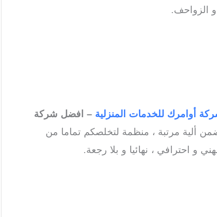
و الزواحف.
ة مكافحة حشرات الفجيرة
، بالفجيرة
كة رش المبيدات
بالفجيرة
كة أوامرك للخدمات المنزلية
– افضل شركة
ن ألية مرتبة ، منظمة لتخلصكم تماما من
و احترافي ، نهائيا و بلا رجعة.
لفجيرة
، بالفجيره /
شركة رش مبيدات
فجيرة /
افضل شركة مكافحة حشرات
رات بالفجيرة