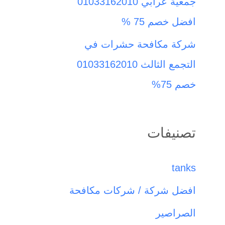
جمعية عرابي 01033162010
افضل خصم 75 %
شركة مكافحة حشرات في
التجمع الثالث 01033162010
خصم 75%
تصنيفات
tanks
افضل شركة / شركات مكافحة
الصراصير