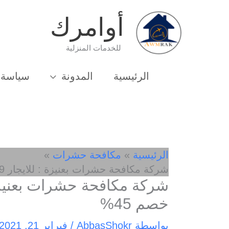
خطي
أوامرك
لى
لمحتوى
للخدمات المنزلية
الرئيسية
المدونة
سياسة 
الرئيسية
مكافحة حشرات
شركة مكافحة حشرات بعنيزة : للايجار 01003143029 – خصم 45%
خصم 45%
بواسطة
AbbasShokr
/
فبراير 21, 2021