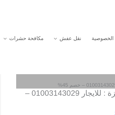
الخصوصية
نقل عفش
مكافحة حشرات
شركة مكافحة حشرات بعنيزة : للايجار 01003143029 –