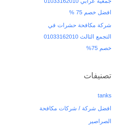
جمعية عرابي 01033162010
افضل خصم 75 %
شركة مكافحة حشرات في
التجمع الثالث 01033162010
خصم 75%
تصنيفات
tanks
افضل شركة / شركات مكافحة
الصراصير