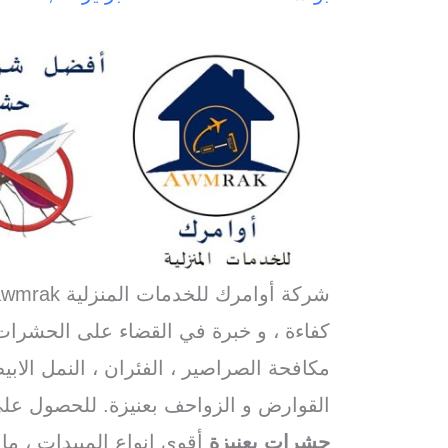
شركة أوامرك للخدمات المنزلية awmrak افضل
كفاءة ، و خبرة في القضاء على الحشرات
مكافحة الصراصير ، الفئران ، النمل الاب
القوارض و الزواحف بعنيزة. للحصول ع
حشرات بعنيزة
أقوى انواع المبيدات ، م