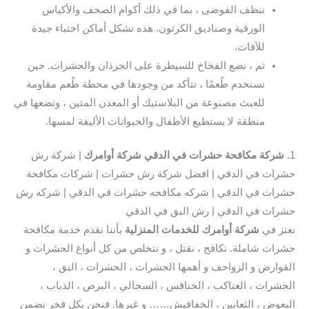
ننظف الفوضى ، بما في ذلك أكوام الصحف والأكياس
الورقية وصناديق الكرتون. هذه تشكل أماكن اختباء جيدة
للآفات.
ثم ، نضع الفخاخ للسيطرة على الجرذان والحشرات. حين
نستخدم طُعمًا ، نتأكد من وجودها في محطة طُعم مقاومة
للعبث مصنوعة من البلاستيك أو المعدن المتين ، ونضعها في
منطقة لا يستطيع الأطفال والحيوانات الأليفة لمسها.
1.
شركة مكافحة حشرات في الدقي شركة أوامرك
| شركة رش
حشرات في الدقي | افضل شركة رش حشرات | شركات مكافحة
حشرات في الدقي | شركه مكافحه حشرات في الدقي | شركه رش
حشرات في الدقي | رش البق في الدقي
نعتز في
شركة أوامرك للخدمات المنزلية
بأننا نقدم خدمة مكافحة
حشرات شاملة. نكافح ، نقتل ، و نتخلص من كل أنواع الحشرات و
القوارض و الزواحف و أهمها الحشرات ، الحشرات ، البق ،
الحشرات ، العناكب ، الخنافس ، السحالي ، البرص ، الذباب ،
البعوض ، الثعابين ، الخفافيش…… و غيرها. فنحن بكل فخر نضمن