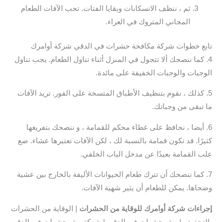
ثم ، ننظف الانسكابات وبقايا الفتات. تحب الآفات الطعام
المجاني المتروك في العراء.
تابع خطوات شركة مكافحة حشرات في الدقي شركة أوامرك
4. كما ننصحك ألا تتجول في المنزل أثناء تناول الطعام. يجب تناول
الوجبات والوجبات الخفيفة على مائدة.
5. كذلك ، نقوم بتنظيف الأطباق المتسخة على الفور. تريد الآفات
ما تبقى من وجباتك.
6. أيضا ، نحافظ على غطاء محكم للقمامة ، و ننصحك بتفريغها
كثيرًا. قد تكون قمامة بالنسبة لك ، لكن الآفات تعتبرها عشاء. ضع
علب القمامة بعيدًا عن مدخل الباب الخلفي.
7. كما ننصحك أن تترك طعام الحيوانات الأليفة بالخارج بين عشية
وضحاها. يمكن للطعام أن يثير شهية الآفات.
إجراءات شركة أوامرك للوقاية من الحشرات
| الوقاية من الحشرات