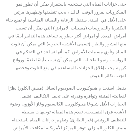
حتى خزانات المياه التي تستخدم باستمرار يمكن أن تطور نمو
الميكروبات بمرور الوقت. لذلك ، يجب تنظيفها وتطهيرها مرتين
على الأقل في السنة. ستقتل الرعاية والصيانة المناسبة أو تمنع بقاء
البكتيريا والفيروسات (مسببات الأمراض) التي يمكن أن تسبب
أمراض المعدة أو أمراض أكثر خطورة. تساعد هذه التدابير أيضًا في
منع القشور والطين (تسمى الأغشية الحيوية) التي يمكن أن تلوث
المياه وتأوي مسببات الأمراض. كما أنها تساعد في التحكم في
الرواسب ونمو الطحالب التي يمكن أن تسبب أيضًا طعمًا وروائح
كريهة. يجب إغلاق الخزانات للمساعدة في منع التلوث وفحصها
لتجنب تكاثر البعوض.
يفضل استخدام هيبوكلوريت الصوديوم السائل (مبيض الكلور) نظرًا
لفعاليته المثبتة وتوافره وقدرته على تحمل التكاليف. تشمل
الخيارات الأقل شيوعًا هيبوكلوريت الكالسيوم وغاز الأوزون وضوء
الأشعة فوق البنفسجية. تقدم هذه المقالة توجيهات بسيطة
للتنظيف الروتيني (غير الطارئ) وتطهير خزانات المياه باستخدام
مبيض الكلور المنزلي. توفر المراكز الأمريكية لمكافحة الأمراض