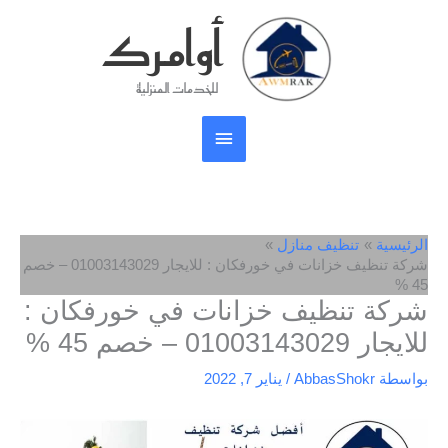
خطي
أوامرك
القائمة
لى
لمحتوى
الرئيسية
للخدمات المنزلية
الرئيسية
تنظيف منازل
شركة تنظيف خزانات في خورفكان : للايجار 01003143029 – خصم
45 %
شركة تنظيف خزانات في خورفكان :
للايجار 01003143029 – خصم 45 %
بواسطة
AbbasShokr
/
يناير 7, 2022