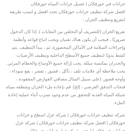
خزانات في خورفكان | غسيل خزانات المياه خورفكان
افضل شركة تنظيف خزانات خورفكان تحدد افضل و انسب طريقة
لتفريغ وتنظيف الخزان :
تفريغ الخزان (للتصريف أو التخلص من النفايات ). إذا كان الدخول
ضروريًا ، فيجب أن يكون هناك تقنيان ويجب اتباع قواعد وأنظمة
وإجراءات السلامة في الأماكن المحصورة. ثم ، يبدأ التنظيف. يتم
كشط يدويًا لتنظيف جميع الأسطح الداخلية وتنظيف الأرضيات
والجدران بمكنسة مبللة. يجب إزالة جميع الأوساخ والحطام المرئي.
يجب ملاحظة أي علامات تلف ، تآكل ، قشور ، تقشر ، بقع سوداء ،
وأوجه قصور. (على سبيل المثال مصافي القوارض المفقودة ،
فتحات التدفق العرضي ، إلخ). قم بإعادة ملء الخزان وشطفه بمياه
شبكة المياه العذبة للتحقق من عدم وجود تسرب أثناء عملية إعادة
الملء.
شركه تنظيف خزانات خورفكان | شركه عزل اسطح و خزانات
خورفكان | افضل شركه تنظيف خزانات خورفكان | شركه عزل
خزانات خورفكان | ارخص شركه عزل خزانات خورفكان