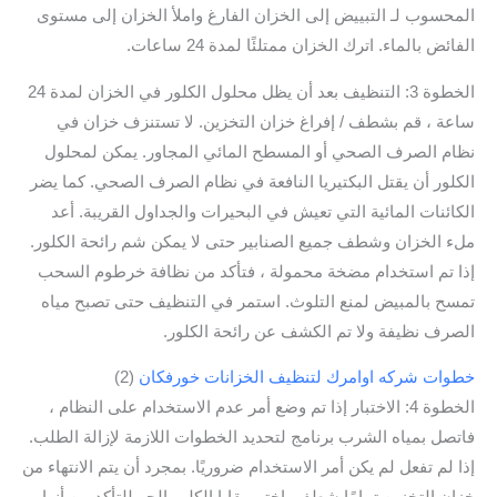
المحسوب لـ التبييض إلى الخزان الفارغ واملأ الخزان إلى مستوى
الفائض بالماء. اترك الخزان ممتلئًا لمدة 24 ساعات.
الخطوة 3: التنظيف بعد أن يظل محلول الكلور في الخزان لمدة 24
ساعة ، قم بشطف / إفراغ خزان التخزين. لا تستنزف خزان في
نظام الصرف الصحي أو المسطح المائي المجاور. يمكن لمحلول
الكلور أن يقتل البكتيريا النافعة في نظام الصرف الصحي. كما يضر
الكائنات المائية التي تعيش في البحيرات والجداول القريبة. أعد
ملء الخزان وشطف جميع الصنابير حتى لا يمكن شم رائحة الكلور.
إذا تم استخدام مضخة محمولة ، فتأكد من نظافة خرطوم السحب
تمسح بالمبيض لمنع التلوث. استمر في التنظيف حتى تصبح مياه
الصرف نظيفة ولا تم الكشف عن رائحة الكلور.
خطوات شركه اوامرك لتنظيف الخزانات خورفكان
(2)
الخطوة 4: الاختبار إذا تم وضع أمر عدم الاستخدام على النظام ،
فاتصل بمياه الشرب برنامج لتحديد الخطوات اللازمة لإزالة الطلب.
إذا لم تفعل لم يكن أمر الاستخدام ضروريًا. بمجرد أن يتم الانتهاء من