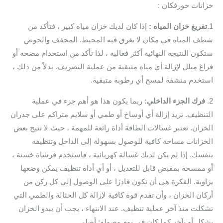
خزانات خورفكان :
1.
تفريغ خزان المياه :
إذا كان لديك خزان مياه كبير ، فتأكد من
شطف المياه في مكان لا يغرق فيه المحيط. المجفف والحوض
ستكون النتيجة النهائية أكثر فعالية ، لذا تأكد من استخدام مضخة أو
فراغ مبلل لإزالة أي مياه متبقية من عملية التصريف. بدلاً من ذلك ،
استخدم منشفة لمسح أي رطوبة متبقية.
2.
فرك الجزء الداخلي:
ربما يكون هذا هو أهم جزء في عملية
التنظيف. تريد إزالة أي أوساخ أو طمي أو سلايم متراكم على جدران
الخزان. تعتبر غسالات الطاقة أداة رائعة للمهمة ، حيث لا تتيح بعض
الخزانات مساحة كافية للوصول بسهولة إلى الداخل وتنظيفه
بنفسك. إذا لم يكن لديك غسالة كهربائية ، فاستخدم فرشاة خشنة ،
أو ممسحة بمقبض قابل للتعديل ، أو أي أداة تنظيف يمكن وضعها
بزاوية. الفكرة هي أن تكون قادرًا على الوصول إلى كل ركن من
أركان الخزان ، وأن تقدم قوة كافية لإزالة كل الحثالة والطمي التي
تشكلت منذ آخر عملية تنظيف. عند الانتهاء ، يجب أن يبدو الخزان
بشكل أو بآخر كما كان في يوم وصوله: أصلي.