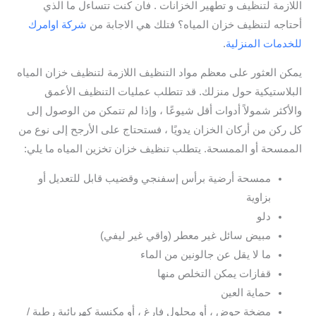
اللازمة لتنظيف و تطهير الخزانات . فان كنت تتساءل ما الذي
أحتاجه لتنظيف خزان المياه؟ فتلك هي الاجابة من
شركة اوامرك
للخدمات المنزلية
.
يمكن العثور على معظم مواد التنظيف اللازمة لتنظيف خزان المياه
البلاستيكية حول منزلك. قد تتطلب عمليات التنظيف الأعمق
والأكثر شمولاً أدوات أقل شيوعًا ، وإذا لم تتمكن من الوصول إلى
كل ركن من أركان الخزان يدويًا ، فستحتاج على الأرجح إلى نوع من
الممسحة أو الممسحة. يتطلب تنظيف خزان تخزين المياه ما يلي:
ممسحة أرضية برأس إسفنجي وقضيب قابل للتعديل أو
بزاوية
دلو
مبيض سائل غير معطر (واقي غير ليفي)
ما لا يقل عن جالونين من الماء
قفازات يمكن التخلص منها
حماية العين
مضخة حوض ، أو محلول فارغ ، أو مكنسة كهربائية رطبة /