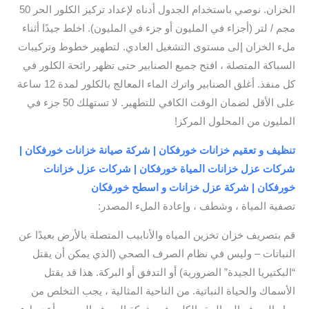
الخزان. نوصي باستخدام الجدول أدناه لإعداد تركيز الكلور الحر 50
مجم / لتر (أجزاء في المليون أو جزء في المليون). اخلط جيدًا أثناء
ملء الخزان إلى مستوى التشغيل العادي. لتطهير خطوط وتركيبات
السباكة المتصلة ، افتح جميع الصنابير حتى تظهر رائحة الكلور في
كل منفذ. أغلق الصنابير واترك الماء المعالج بالكلور لمدة 12 ساعة
على الأقل لضمان الوقت الكافي للتطهير. لا تستهلك 50 جزء في
المليون من المحلول المركز!
تنظيف و تعقيم خزانات خورفكان | شركة صيانة خزانات خورفكان |
شركات عزل خزانات المياة خورفكان | شركات عزل خزانات
خورفكان | شركة عزل خزانات و اسطح خورفكان
تصفية المياة ، وشطف ، وإعادة الملء المصدر:
قم بتصريف خزان تخزين المياه والأنابيب المتصلة بالأرض بعيدًا عن
النباتات – وليس في نظام الصرف الصحي (الذي يمكن أن يقتل
“البكتيريا الجيدة” الضرورية) أو التدفق أو البركة. هذا قد يقتل
الأسماك والحياة النباتية. من الناحية المثالية ، يجب التخلص من