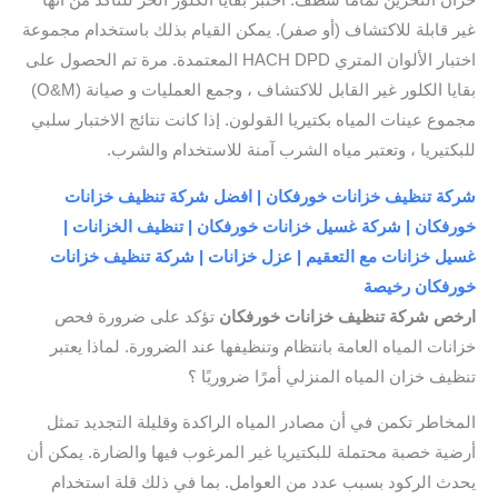
خزان التخزين تمامًا شطف. اختبر بقايا الكلور الحر للتأكد من أنها
غير قابلة للاكتشاف (أو صفر). يمكن القيام بذلك باستخدام مجموعة
اختبار الألوان المتري HACH DPD المعتمدة. مرة تم الحصول على
بقايا الكلور غير القابل للاكتشاف ، وجمع العمليات و صيانة (O&M)
مجموع عينات المياه بكتيريا القولون. إذا كانت نتائج الاختبار سلبي
للبكتيريا ، وتعتبر مياه الشرب آمنة للاستخدام والشرب.
شركة تنظيف خزانات خورفكان | افضل شركة تنظيف خزانات
خورفكان | شركة غسيل خزانات خورفكان | تنظيف الخزانات |
غسيل خزانات مع التعقيم | عزل خزانات | شركة تنظيف خزانات
خورفكان رخيصة
ارخص شركة تنظيف خزانات خورفكان
تؤكد على ضرورة فحص
خزانات المياه العامة بانتظام وتنظيفها عند الضرورة. لماذا يعتبر
تنظيف خزان المياه المنزلي أمرًا ضروريًا ؟
المخاطر تكمن في أن مصادر المياه الراكدة وقليلة التجديد تمثل
أرضية خصبة محتملة للبكتيريا غير المرغوب فيها والضارة. يمكن أن
يحدث الركود بسبب عدد من العوامل. بما في ذلك قلة استخدام