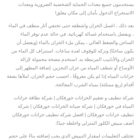
يستخدمون جميع معدات الحماية الشخصية الضرورية ومعدات
الاستخراج الدخول بأمان إلى مكان مغلق!
بعد ذلك ، اغسل الخزان واشطفه حتى تختفي آثار منظف في الماء
، ويفضل باستخدام غسالة كهربائية. في حالة عدم توفر الماء
الساخن والضغط العالي ، يمكن ملء الخزان بالماء (ويفضل أن
يكون ساخنًا) وتركه للوقوف لعدة ساعات. استنزاف كل الماء من
الخزان والأنابيب المرتبطة به. استخدم مضخة محمولة لإزالة
الأوساخ أو شطف المياه من خزان التخزين. إضافة المطهر إلى
خزانات المياه إذا لم يكن معروفًا ، احسب حجم الخزان. املأها بضعة
أقدام (ربع ممتلئة) بمياه الشرب المعالجة.
شركة تنظيف و تعقيم الخزانات خورفكان | شركة نظافة خزانات
المياة في خورفكان | شركة صيانة الخزانات خورفكان | شركه
تنظيف خزانات خورفكان | افضل شركه تنظيف خزانات خورفكان
أضف مبيض الكلور المنزلي واخلطه جيدًا:
تختلف التعليمات لمقدار التبييض الذي يجب إضافته بناءً على حجم