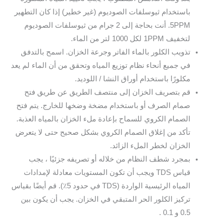
باستخدام ثيوسلفات الصوديوم (غير خطير) إذا كان التطهير
5PPM. أنت بحاجة إلى 2 جرام من ثيوسلفات الصوديوم
لتخفيف 1PPM لكل 1000 لتر من الماء.
تذويب الكلور بالماء الفاتر وجرعة الخزان. اسمح بالتدفق
في جميع أنحاء نظام توزيع المياه وتحقق من أن الماء لم يعد
مكلورًا باستخدام أوراق النشا / اللوديد.
قم بتصريف الخزان إلى منتصف الطريق عن طريق فتح
صمام الصرف أو باستخدام مضخة وضخها للخارج. يتم فتح
الصمام الكروي للسماح بإعادة ملء الخزان بالمياه العذبة.
تأكد من إغلاق الصمام الكروي بشكل صحيح حتى لا يتعرض
الخزان لخطر الملء الزائد.
بمجرد شطف النظام من خلاله أو تصريفه جزئيًا ، يجب
قياس TDS ويجب أن تكون المستويات معادلة لإمدادات
المياه الرئيسية الواردة (TDS في حدود 5٪). قم أيضًا بقياس
تركيز الكلور الحر المتبقي في الخزان. يجب أن يكون بين
0.5 و 0.1 .