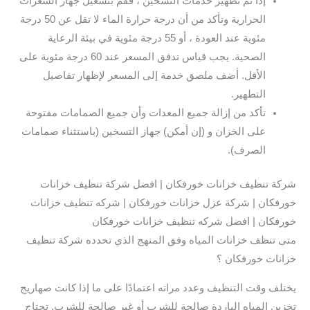
إذا تم تطهير خدمات التسخين ، فقم بتشغيل جهاز السعرات
الحرارية وتأكد من أن درجة حرارة الماء لا تقل عن 50 درجة
مئوية عند العودة ، أو 55 درجة مئوية في بيئة الرعاية
الصحية. يجب قياس تدفق المسعر عند 60 درجة مئوية على
الأقل. أضف ملصق خدمة إلى المسعر لإظهار تفاصيل
التطهير.
تأكد من إزالة جميع المعدات وأن جميع الصمامات مفتوحة
على الخزان و (إن أمكن) جهاز التسخين (باستثناء صمامات
الصرف).
شركة تنظيف خزانات خورفكان | افضل شركة تنظيف خزانات
خورفكان | شركة عزل خزانات خورفكان | شركه تنظيف خزانات
خورفكان | افضل شركه تنظيف خزانات خورفكان
متى تنظف خزانات المياه وفق المنهج الذي تحدده شركة تنظيف
خزانات خورفكان ؟
يختلف وقت التنظيف وعدد مراته اعتمادًا على ما إذا كانت صهاريج
تخزين المياه الباردة صالحة للشرب أو غير صالحة للشرب. تحتاج