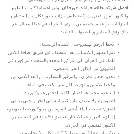
افضل شركة نظافة خزانات خورفكان
تولي اهتماما كبيرا بالتطهير
والكلور. تقوم افضل شركه تنظيف خزانات خورفكان بعملية تطهير
الخزانات ببراعة مستمدة من خبرتها الطويلة في هذا المجال. يتم
ذلك وفق المعايير و الخطوات التالية:
لاحظ الرقم الهيدروجيني للمياه الرئيسية.
يتم التطهير الكيميائي بعد التنظيف عن طريق إضافة الكلور
للماء في الخزان إلى التركيز المحدد بالملجم / لتر (جزء في
المليون) من الكلور الحر المتبقي.
تحديد حجم الخزان ، والتركيز المطلوب ، والحد الأدنى من
وقت التلامس والجرعة لكل متر مكعب في الماء.
استخدم مجموعة اختبار الكلور لفحص هيبوكلوريت
الصوديوم ولا تضيف مادة كيميائية إلى الخزان حتى يمتلئ
الخزان نصفه بالماء. أضف المزيد من هيبوكلوريت الصوديوم
إذا لزم الأمر وأعد الاختبار لتحقيق 50 جزء في الدقيقة من
الكلور المتبقي في الخزان.
يمكن إضافة الكلور بمعدل 0.5 لتر لكل م 3 وخلطه في