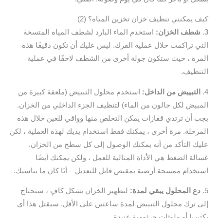
كيف يمكنني تنظيف خزان تخزين المياه؟ (2)
3.
شطف الخزان:
استخدم الماء البارد لشطف المياه المتسخة
التي تراكمت خلال عملية الفرك. ليس عليك أن تكون دقيقًا هذه
المرة ، حيث ستكون جولة أخرى من الشطف لاحقًا في عملية
التنظيف.
4.
التبييض من الداخل:
استخدم محلول التبييض (ملعقة كبيرة من
المبيض لكل جالون من الماء) لتنظيف الجزء الداخلي من الخزان.
يجب أن ترتدي قفازات يمكن التخلص منها وواقي للعين خلال هذه
المرحلة. مرة أخرى ، يمكنك فقط استخدام يديك لهذه العملية ، لكن
عليك التأكد من أنه يمكنك الوصول إلى كل سطح من الخزان.
غسالة الضغط هي الأداة المثالية للعمل ، ولكن يمكنك أيضًا
استخدام ممسحة أرضية بمقبض قابل للتعديل – أيًا كان ما يناسبك.
5.
دع المحلول يبقي لمدة:
لتطهير الخزان بشكل كافٍ ، ستحتاج
إلى ترك محلول التبييض لمدة ساعتين على الأقل. سيقتل هذا أي
بكتيريا أو ملوثات جرثومية عنيدة.