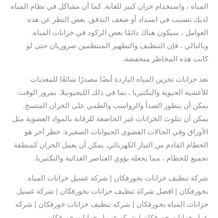
المياه ، واستخدام خزان كبير للغاية. كما أن مشاكل في نظام المياه
لديك تتسبب في انسداد أو ضعف التدفق. بغض النظر عن هذه
العوامل ، سيكون هناك دائمًا بعض الركود في خزانات المياه.
وبالتالي ، فإن التنظيف والتطهير المنتظمين ضروريان حتى لو
كانت هذه المخاطر منخفضة.
تعد خزانات تخزين المياه الباردة أيضًا مصدرًا شائعًا للمغذيات
للأغشية الحيوية والبكتيريا ، بما في ذلك الليجيونيلا. بمرور الوقت
يمكن أن يتطور الصدأ والرواسب والطمي على الخزان المتسخ.
يمكن أن تتلوث الخزانات غير الخاضعة للرقابة بالمواد العضوية مثل
الأوراق وفي الحالات القصوى الحيوانات الصغيرة. خطر آخر هو
الحطام القادم من التيار الكهربائي. يمكن أن يعمل الخزان كمنطقة
تجميع للحطام ، مما يجعله يؤوي العناصر الغذائية والبكتيريا.
شركة تنظيف خزانات بخورفكان | شركة غسيل خزانات المياه
بخورفكان | افضل شركة تنظيف خزانات بخورفكان | شركة غسيل
خزانات المياه بخورفكان | شركه تنظيف خزانات خورفكان | شركه
عزل خزانات خورفكان | شركه غسيل خزانات خورفكان