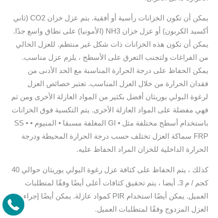
يمكن أن تكون الخزانات رأسية أو أفقية. يتم عزل خزان CO2 (ثاني
أكسيد الكربون) أو عزل خزان NH3 (الأمونيا) على نطاق واسع جدًا.
يمكن أن تكون هذه الخزانات ذات شكل غير منتظم. للعزل الخالي
من الفراغات ولتجنب التعرق على الأسطح ، يلزم عزل مناسب.
يمكن الحفاظ على درجة الحرارة المناسبة مع الحد الأدنى من
فقدان الحرارة من خلال العزل المناسب. تعتبر خصائص العزل
لرغوة البولي يوريثان أفضل بكثير من المواد العازلة الأخرى ومن ثم
فهي مفضلة على المواد العازلة الأخرى. يتم التكسية فوق الخزانات
باستخدام أسطح مختلفة مثل • GI المغلفة مسبقا • المنيوم • SS •
FRP سماكة العزل تختلف حسب درجة الحرارة المحيطة ودرجة
الحرارة الداخلية للخزان المراد الحفاظ عليه.
كذلك ، يتم الحفاظ على كثافة عزل رغوة البولي يوريثان حوالي 40
كجم / م 3. أيضا ، يتم تحقيق كثافات أعلى أيضًا وفقًا لمتطلبات
العميل. يمكن أيضًا استخدام PIR كمواد عازلة. يمكن أيضًا إجراء
العزل المزدوج وفقًا لمتطلبات العميل.