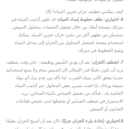
كيف يمكنني تنظيف خزان تخزين المياه؟ (3)
6. اختياري: نظف خطوط إمداد المياه:
قد تكون أنابيب المياه في
منزلك متسخة أيضًا. من خلال تشغيل الحنفيات بمحلول التبييض ،
ستتمكن من تطهير أكثر من مجرد خزان تخزين المياه. يمكنك
استخدام مضخة لتشغيل المحلول من الخزان إلى مدخل المياه
وبقية الخطوط في منزلك.
7. اشطف الخزان:
بعد أن يؤدي المُبيض وظيفته ، حان وقت شطفه.
تريد أن تكون دقيقًا قدر الإمكان لأن المبيض سام ولا يمنع استخدامه
عندما يتعلق الأمر بمياه الشرب. لذا تأكد من عدم ترك أي مواد
مبيضة وراءك. إذا قمت بتمرير بعض المحلول عبر أنابيب المياه
الخاصة بك ، فتأكد من تشغيل الصنابير بالماء الساخن. تريد
الاستمرار في شطف الصنابير أو تشغيلها حتى تختفي فقاعات
الصابون أو المبيض.
8.اختياري: إعادة ملء الخزان جزئيًا:
الآن بعد أن أصبح الخزان نظيفًا
ومعقمًا وشطفًا بمحلول التبييض ، قم بملئه بشكل متساوٍ بمياه